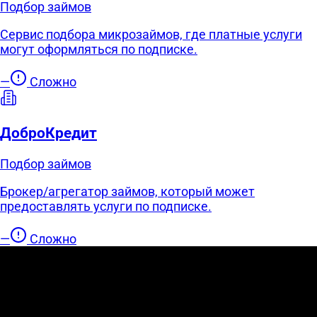
Подбор займов
Сервис подбора микрозаймов, где платные услуги
могут оформляться по подписке.
—
Сложно
ДоброКредит
Подбор займов
Брокер/агрегатор займов, который может
предоставлять услуги по подписке.
—
Сложно