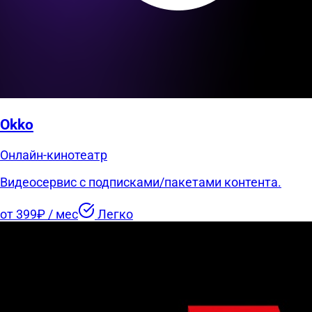
Okko
Онлайн-кинотеатр
Видеосервис с подписками/пакетами контента.
от 399₽ / мес
Легко